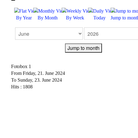
FEEDBACK
By Year
By Month
By Week
Today
Jump to mont
KONTAKT
IMPRESSUM
Jump to month
DATENSCHUTZERKLÄRUNG
Fotobox 1
From Friday, 21. June 2024
To Sunday, 23. June 2024
Hits
: 1808